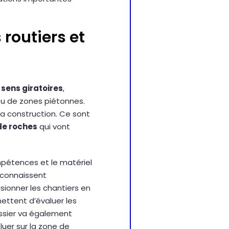
routiers et
e
sens giratoires
,
 ou de zones piétonnes.
la construction. Ce sont
 de roches
qui vont
mpétences et le matériel
connaissent
sionner les chantiers en
mettent d’évaluer les
assier va également
luer sur la zone de