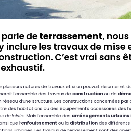
 parle de
terrassement
, nous
 inclure les travaux de mise 
nstruction. C’est vrai sans êt
 exhaustif.
plusieurs natures de travaux et si on pouvait résumer et do
 serait l’ensemble des travaux de
construction
ou de
démol
 en réseau d’une structure. Les constructions concernées par
re des habitations ou des équipements accessoires des ha
ns de loisirs
. Mais l’ensemble des
aménagements urbains
nsi que l’
enfouissement
ou la
distribution
des différents
ructions urbaines. Les travaux de terrassement sont des opé