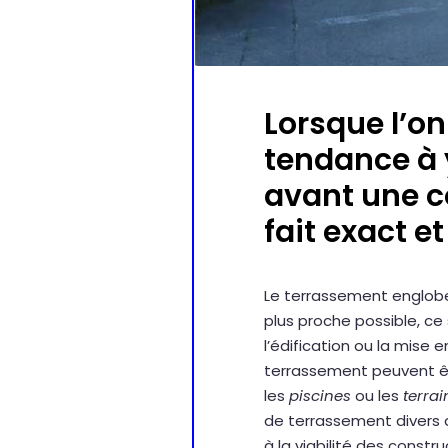
Lorsque l’on
tendance à y
avant une co
fait exact et
Le terrassement englobe 
plus proche possible, ce
l’édification ou la mise
terrassement peuvent êt
les
piscines
ou les
terrai
de terrassement divers ai
à la viabilité des const