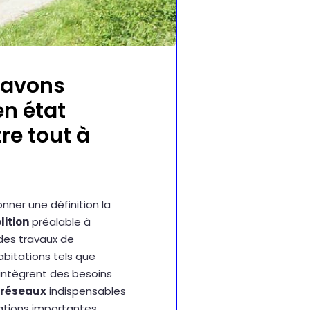
 avons
en état
re tout à
nner une définition la
ition
préalable à
 des travaux de
bitations tels que
intègrent des besoins
réseaux
indispensables
rations importantes