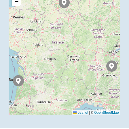
−
Leaflet
|
©
OpenStreetMap