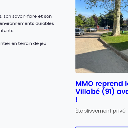
, son savoir-faire et son
d’environnements durables
nfants.
tier en terrain de jeu
MMO reprend la
Villabé (91) a
!
Établissement privé