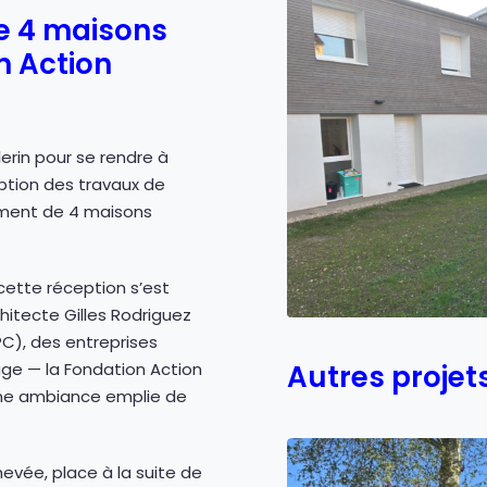
e 4 maisons
n Action
erin pour se rendre à
eption des travaux de
ement de 4 maisons
cette réception s’est
hitecte Gilles Rodriguez
PC), des entreprises
Autres projet
age — la Fondation Action
 une ambiance emplie de
vée, place à la suite de