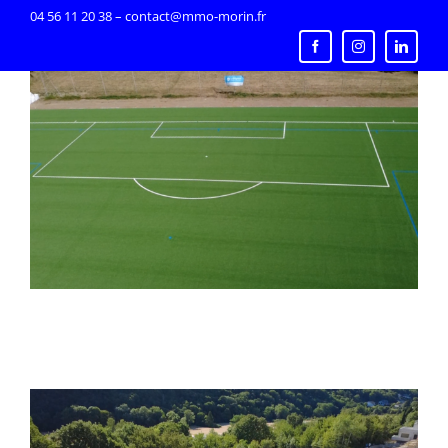
Passer
04 56 11 20 38 – contact@mmo-morin.fr
au
contenu