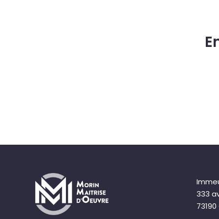
E
Immeu
333 a
73190