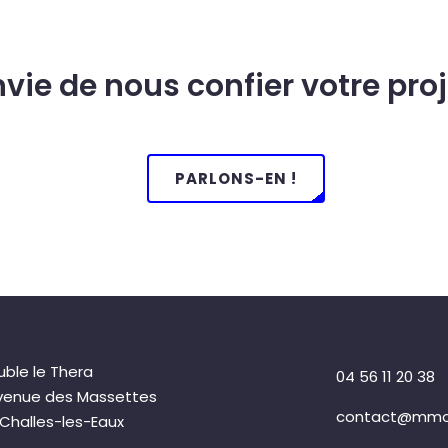
nvie de nous confier votre proj
PARLONS-EN !
ble le Thera
04 56 11 20 38
venue des Massettes
contact@mmo-
 Challes-les-Eaux