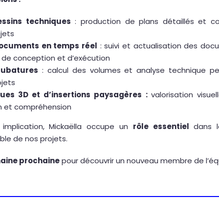
essins techniques
: production de plans détaillés et c
jets
documents en temps réel
: suivi et actualisation des do
 de conception et d’exécution
cubatures
: calcul des volumes et analyse technique pe
jets
vues 3D et d’insertions paysagères :
valorisation visue
on et compréhension
 implication, Mickaëlla occupe un
rôle essentiel
dans la
le de nos projets.
aine prochaine
pour découvrir un nouveau membre de l’éq