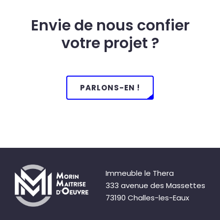
Envie de nous confier
votre projet ?
PARLONS-EN !
Immeuble le Thera
333 avenue des Massettes
73190 Challes-les-Eaux